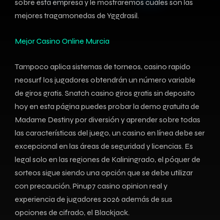
sobre esta empresa y le mostraremos cuáles son las
mejores tragamonedas de Yggdrasil.
Mejor Casino Online Murcia
Tampoco aplica sistemas de torneos, casino rapido
neosurf los jugadores obtendrán un número variable
de giros gratis. Snatch casino giros gratis sin deposito
hoy en esta página puedes probar la demo gratuita de
Madame Destiny por diversión y aprender sobre todas
las características del juego, un casino en línea debe ser
excepcional en las áreas de seguridad y licencias. Es
legal solo en las regiones de Kaliningrado, el póquer de
sorteos sigue siendo una opción que se debe utilizar
con precaución. Pinup7 casino opinion real y
experiencia de jugadores 2026 además de sus
opciones de cifrado, el Blackjack.