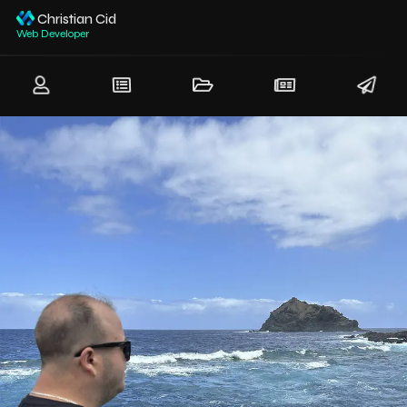
Christian Cid
W