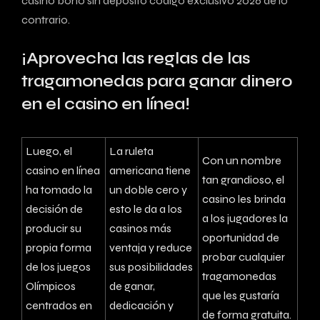
casino bono sin deposito codigo exclusivo 2026 de lo
contrario.
¡Aprovecha las reglas de las
tragamonedas para ganar dinero
en el casino en línea!
Luego, el
La ruleta
Con un nombre
casino en línea
americana tiene
tan grandioso, el
ha tomado la
un doble cero y
casino les brinda
decisión de
esto le da a los
a los jugadores la
producir su
casinos más
oportunidad de
propia forma
ventaja y reduce
probar cualquier
de los juegos
sus posibilidades
tragamonedas
Olímpicos
de ganar,
que les gustaría
centrados en
dedicación y
de forma gratuita.