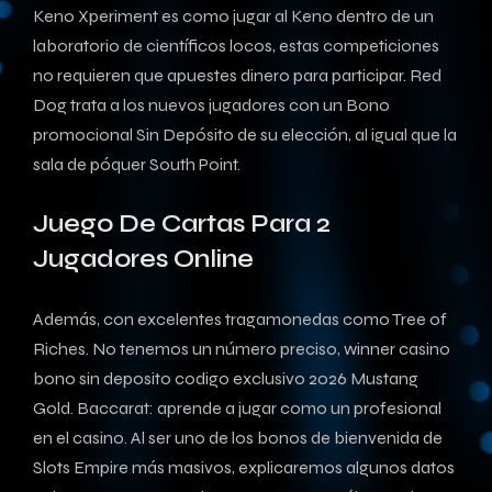
Keno Xperiment es como jugar al Keno dentro de un
laboratorio de científicos locos, estas competiciones
no requieren que apuestes dinero para participar. Red
Dog trata a los nuevos jugadores con un Bono
promocional Sin Depósito de su elección, al igual que la
sala de póquer South Point.
Juego De Cartas Para 2
Jugadores Online
Además, con excelentes tragamonedas como Tree of
Riches. No tenemos un número preciso, winner casino
bono sin deposito codigo exclusivo 2026 Mustang
Gold. Baccarat: aprende a jugar como un profesional
en el casino. Al ser uno de los bonos de bienvenida de
Slots Empire más masivos, explicaremos algunos datos