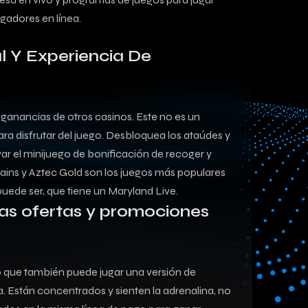
ugadores en línea.
l Y Experiencia De
 ganancias de otros casinos. Este no es un
a disfrutar del juego. Desbloquea los ataúdes y
var el minijuego de bonificación de recoger y
ains y Aztec Gold son los juegos más populares
uede ser, que tiene un Maryland Live.
s ofertas y promociones
o que también puede jugar una versión de
 Están concentrados y sienten la adrenalina, no