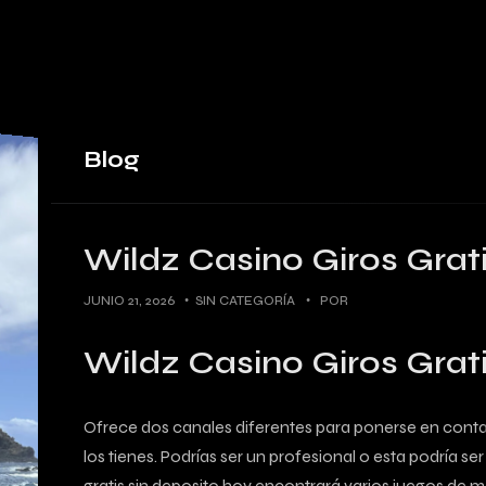
Blog
Wildz Casino Giros Grat
JUNIO 21, 2026
SIN CATEGORÍA
POR
Wildz Casino Giros Grat
Ofrece dos canales diferentes para ponerse en conta
los tienes. Podrías ser un profesional o esta podría s
gratis sin deposito hoy encontrará varios juegos de 