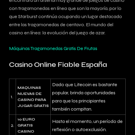
encontrará un arsenal muy grande de juegos de casino
con tragamonedas en línea que son la mayoría, por lo
que Starburst continúa ocupando un lugar destacado
entre las tragamonedas de centavo. El mundo del
casino en línea: la evolución del juego de azar.
Máquinas Tragamonedas Gratis De Frutas
Casino Online Fiable España
Dado que Litecoin es bastante
MAQUINAS
popular, brinda oportunidades
NUEVAS DE
1.
CASINO PARA
para que los principiantes
JUGAR GRATIS
también compitan.
10 EURO
Hasta el momento, un período de
2.
GRATIS
reflexión o autoexclusión.
CASINO