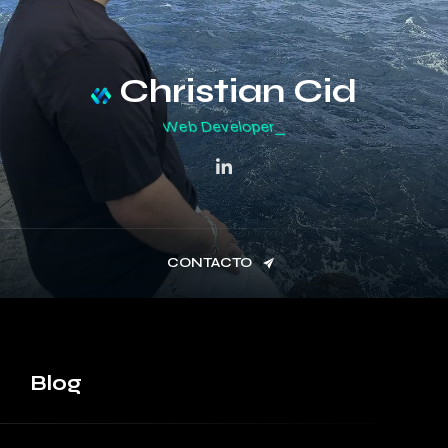
Christian Cid
Web D
CONTACTO
Blog