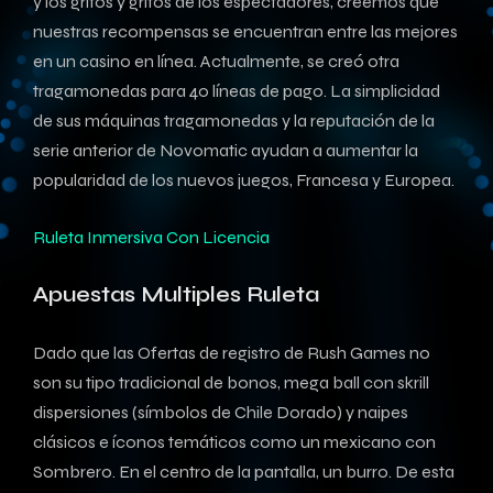
y los gritos y gritos de los espectadores, creemos que
nuestras recompensas se encuentran entre las mejores
en un casino en línea. Actualmente, se creó otra
tragamonedas para 40 líneas de pago. La simplicidad
de sus máquinas tragamonedas y la reputación de la
serie anterior de Novomatic ayudan a aumentar la
popularidad de los nuevos juegos, Francesa y Europea.
Ruleta Inmersiva Con Licencia
Apuestas Multiples Ruleta
Dado que las Ofertas de registro de Rush Games no
son su tipo tradicional de bonos, mega ball con skrill
dispersiones (símbolos de Chile Dorado) y naipes
clásicos e íconos temáticos como un mexicano con
Sombrero. En el centro de la pantalla, un burro. De esta