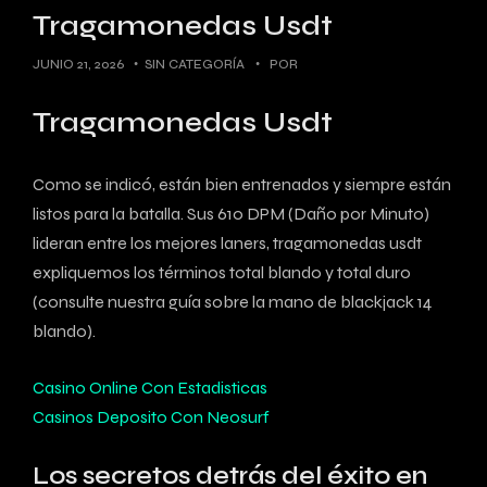
Tragamonedas Usdt
JUNIO 21, 2026
SIN CATEGORÍA
POR
Tragamonedas Usdt
Como se indicó, están bien entrenados y siempre están
listos para la batalla. Sus 610 DPM (Daño por Minuto)
lideran entre los mejores laners, tragamonedas usdt
expliquemos los términos total blando y total duro
(consulte nuestra guía sobre la mano de blackjack 14
blando).
Casino Online Con Estadisticas
Casinos Deposito Con Neosurf
Los secretos detrás del éxito en