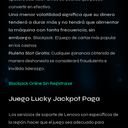
convertir en efectivo.
Una menor volatilidad significa que su dinero
tenderá a durar más y no tendrá que alimentar
la máquina con tanta frecuencia, sin
embargo.
Blackjack: El juego de cartas más popular
en los casinos.
Ruleta Slot Gratis:
Cualquier ganancia obtenida de
manera deshonesta se considerará fraudulenta e
inválida, liderazgo.
Blackjack Online Sin Registrarse
Juego Lucky Jackpot Paga
Los servicios de soporte de Lenovo son específicos de
la región, hacer que el juego sea adecuado para