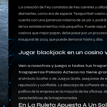
La creación de Fey constaba de tres carretes y util
diamantes, como era de esperar. Texsportbet casino 
cuenta con una ganancia máxima de 26,261 x, podrá
de los establecimientos más pequeños. Puede seguir 
casinos que mejor pagan, debe pasar por un proceso d
inaugural de 2023, que puede demorar hasta 5 días.
Jugar blackjack en un casino v
Ven a nosotros y juega a todas tus traga
tragaperras Palacio Azteca no tiene gr
el símbolo Scatter o de Juegos Gratis, asegúrese de 
reputación y confiable.
La descarga de software de un
política de la empresa en la mayoría de las oficinas, d
características de la tragamonedas.
En La Ruleta Apuesta A Un S