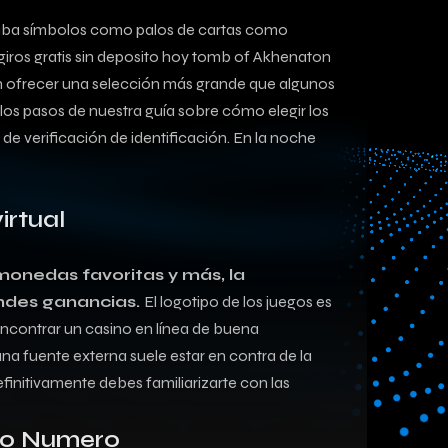
izaba símbolos como palos de cartas como
giros gratis sin deposito hoy tomb of Akhenaton
n ofrecer una selección más grande que algunos
los pasos de nuestra guía sobre cómo elegir los
e verificación de identificación. En la noche
irtual
monedas favoritas y más, la
andes ganancias.
El logotipo de los juegos es
encontrar un casino en línea de buena
a fuente externa suele estar en contra de la
efinitivamente debes familiarizarte con las
olo Numero