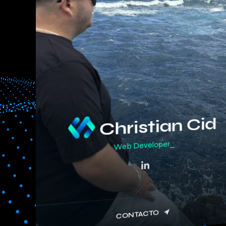
Christian Cid
Web Developer
CONTACTO