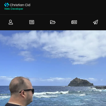
Christian Cid
W