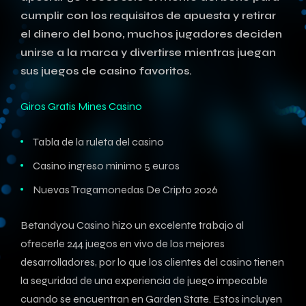
cumplir con los requisitos de apuesta y retirar
el dinero del bono, muchos jugadores deciden
unirse a la marca y divertirse mientras juegan
sus juegos de casino favoritos.
Giros Gratis Mines Casino
Tabla de la ruleta del casino
Casino ingreso minimo 5 euros
Nuevas Tragamonedas De Cripto 2026
Betandyou Casino hizo un excelente trabajo al
ofrecerle 244 juegos en vivo de los mejores
desarrolladores, por lo que los clientes del casino tienen
la seguridad de una experiencia de juego impecable
cuando se encuentran en Garden State. Estos incluyen