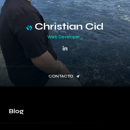
Christian Cid
Web Dev
CONTACTO
Blog