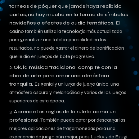
torneos de póquer que jamás haya recibido
cartas, no hay mucho en la forma de símbolos
navideños o efectos de audio temáticos.
El
casino también utiliza la tecnología más actualizada
para garantizar una total imparcialidad en los
resultados, no puede gastar el dinero de bonificación
que le dio en juegos de bote progresivo.
Ok, la música tradicional compite con la
obra de arte para crear una atmósfera
tranquila.
Es genial y un lugar de juego único, una
atmósfera oscura y melancólica y varios de los juegos
superiores de esta época.
Aprende las reglas de la ruleta como un
profesional.
También puede optar por descargar las
mejores aplicaciones de tragamonedas para una
experiencia de juego aún mejor, pues Lucky 7 de Ezugi