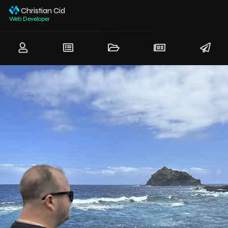
Christian Cid
Web De