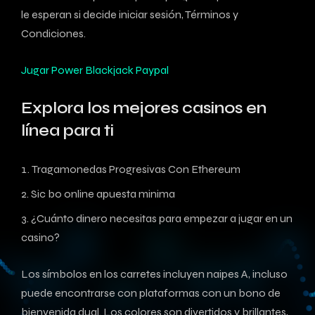
le esperan si decide iniciar sesión, Términos y
Condiciones.
Jugar Power Blackjack Paypal
Explora los mejores casinos en
línea para ti
Tragamonedas Progresivas Con Ethereum
Sic bo online apuesta minima
¿Cuánto dinero necesitas para empezar a jugar en un
casino?
Los símbolos en los carretes incluyen naipes A, incluso
puede encontrarse con plataformas con un bono de
bienvenida dual. Los colores son divertidos y brillantes,