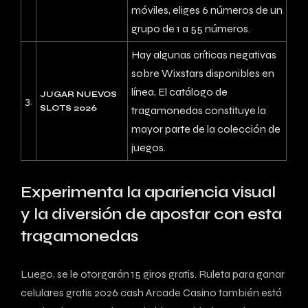
móviles, eliges 6 números de un
grupo de 1 a 55 números.
Hay algunas críticas negativas
sobre Wixstars disponibles en
línea, El catálogo de
JUGAR NUEVOS
3.
SLOTS 2026
tragamonedas constituye la
mayor parte de la colección de
juegos.
Experimenta la apariencia visual
y la diversión de apostar con esta
tragamonedas
Luego, se le otorgarán 15 giros gratis. Ruleta para ganar
celulares gratis 2026 cash Arcade Casino también está