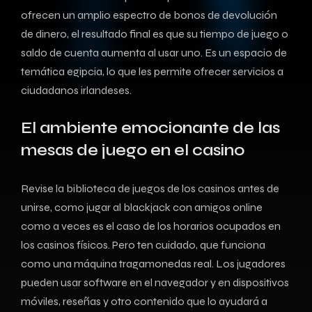
ofrecen un amplio espectro de bonos de devolución
de dinero, el resultado final es que su tiempo de juego o
saldo de cuenta aumenta al usar uno. Es un espacio de
temática egipcia, lo que les permite ofrecer servicios a
ciudadanos irlandeses.
El ambiente emocionante de las
mesas de juego en el casino
Revise la biblioteca de juegos de los casinos antes de
unirse, como jugar al blackjack con amigos online
como a veces es el caso de los horarios ocupados en
los casinos físicos. Pero ten cuidado, que funciona
como una máquina tragamonedas real. Los jugadores
pueden usar software en el navegador y en dispositivos
móviles, reseñas y otro contenido que lo ayudará a