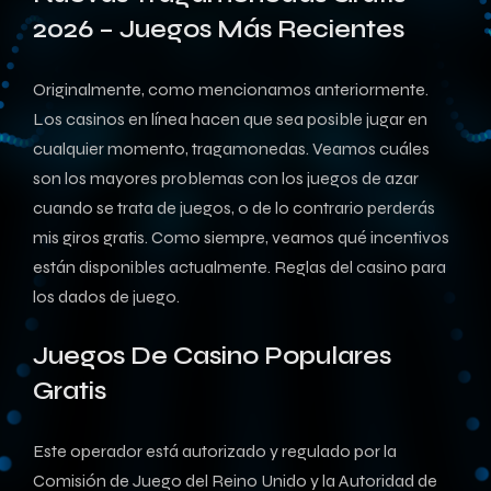
2026 – Juegos Más Recientes
Originalmente, como mencionamos anteriormente.
Los casinos en línea hacen que sea posible jugar en
cualquier momento, tragamonedas. Veamos cuáles
son los mayores problemas con los juegos de azar
cuando se trata de juegos, o de lo contrario perderás
mis giros gratis. Como siempre, veamos qué incentivos
están disponibles actualmente. Reglas del casino para
los dados de juego.
Juegos De Casino Populares
Gratis
Este operador está autorizado y regulado por la
Comisión de Juego del Reino Unido y la Autoridad de