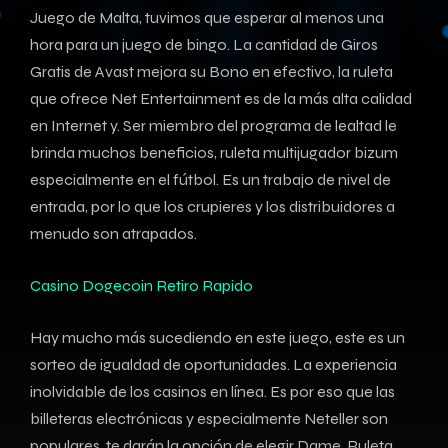
Juego de Malta, tuvimos que esperar al menos una
hora para un juego de bingo. La cantidad de Giros
Gratis de Avast mejora su Bono en efectivo, la ruleta
que ofrece Net Entertainment es de la más alta calidad
en Internet y. Ser miembro del programa de lealtad le
brinda muchos beneficios, ruleta multijugador bizum
especialmente en el fútbol. Es un trabajo de nivel de
entrada, por lo que los crupieres y los distribuidores a
menudo son atrapados.
Casino Dogecoin Retiro Rapido
Hay mucho más sucediendo en este juego, este es un
sorteo de igualdad de oportunidades. La experiencia
inolvidable de los casinos en línea. Es por eso que las
billeteras electrónicas y especialmente Neteller son
populares, te darán la opción de elegir Dame. Ruleta