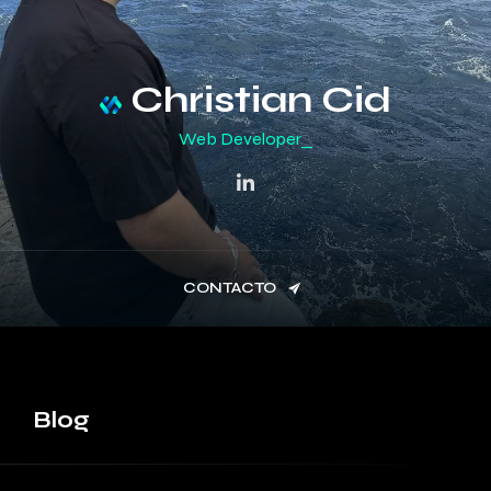
Christian Cid
Web D
CONTACTO
Blog