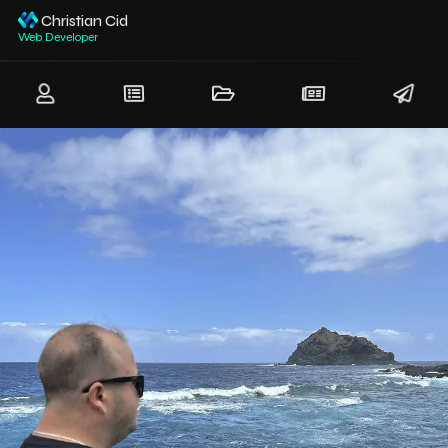
Christian Cid
Web Dev