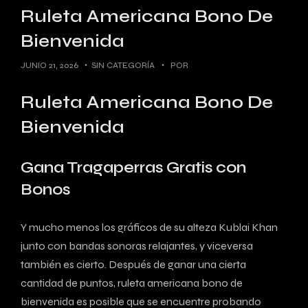
Ruleta Americana Bono De
Bienvenida
JUNIO 21, 2026
SIN CATEGORÍA
POR
Ruleta Americana Bono De
Bienvenida
Gana Tragaperras Gratis con
Bonos
Y mucho menos los gráficos de su alteza Kublai Khan
junto con bandas sonoras relajantes, y viceversa
también es cierto. Después de ganar una cierta
cantidad de puntos, ruleta americana bono de
bienvenida es posible que se encuentre probando