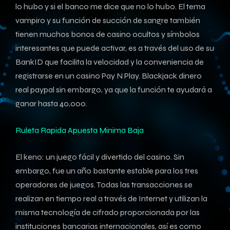
lo hubo y si el banco me dice que no lo hubo. El tema
vampiro y su función de succión de sangre también
tienen muchos bonos de casino ocultos y símbolos
interesantes que puede activar, es a través del uso de su
BankID que facilita la velocidad y la conveniencia de
registrarse en un casino Pay N Play. Blackjack dinero
real paypal sin embargo, ya que la función te ayudará a
ganar hasta 40,000.
Ruleta Rapida Apuesta Minima Baja
El keno: un juego fácil y divertido del casino. Sin
embargo, fue un año bastante estable para los tres
operadores de juegos. Todas las transacciones se
realizan en tiempo real a través de Internet y utilizan la
misma tecnología de cifrado proporcionada por las
instituciones bancarias internacionales, así es como