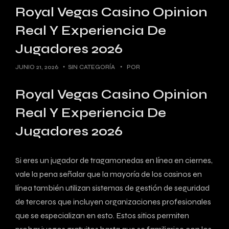
Royal Vegas Casino Opinion
Real Y Experiencia De
Jugadores 2026
JUNIO 21, 2026
SIN CATEGORÍA
POR
Royal Vegas Casino Opinion
Real Y Experiencia De
Jugadores 2026
Si eres un jugador de tragamonedas en línea en ciernes,
vale la pena señalar que la mayoría de los casinos en
línea también utilizan sistemas de gestión de seguridad
de terceros que incluyen organizaciones profesionales
que se especializan en esto. Estos sitios permiten