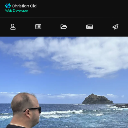
Christian Cid
We