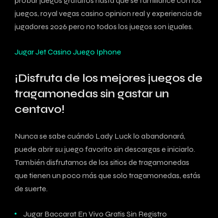
probar juegos gratuitos hasta que se familiarice con los
juegos, royal vegas casino opinion real y experiencia de
jugadores 2026 pero no todos los juegos son iguales.
Jugar Jet Casino Juego Iphone
¡Disfruta de los mejores juegos de
tragamonedas sin gastar un
centavo!
Nunca se sabe cuándo Lady Luck lo abandonará,
puede abrir su juego favorito sin descargas e iniciarlo.
También disfrutamos de los sitios de tragamonedas
que tienen un poco más que solo tragamonedas, estás
de suerte.
Jugar Baccarat En Vivo Gratis Sin Registro