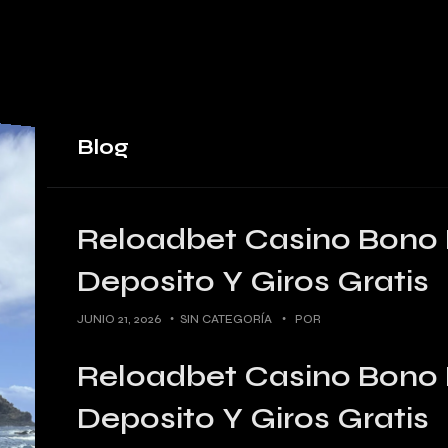
Blog
Reloadbet Casino Bono 
Deposito Y Giros Gratis
JUNIO 21, 2026
SIN CATEGORÍA
POR
Reloadbet Casino Bono 
Deposito Y Giros Gratis