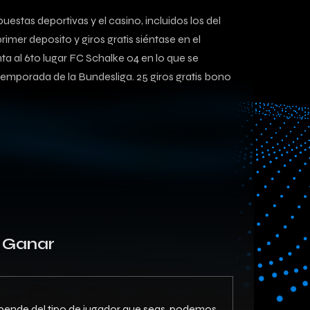
estas deportivas y el casino, incluidos los del
mer deposito y giros gratis siéntase en el
a al 6to lugar FC Schalke 04 en lo que se
temporada de la Bundesliga. 25 giros gratis bono
 Ganar
epende del tipo de jugador que seas, podemos