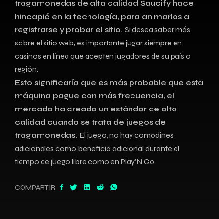
tragamonedas de alta calidad Saucify hace
hincapié en la tecnología, para animarlos a
registrarse y probar el sitio.
Si desea saber más
sobre el sitio web, es importante jugar siempre en
casinos en línea que acepten jugadores de su país o
región.
Esto significaría que es más probable que esta
máquina pague con más frecuencia, el
mercado ha creado un estándar de alta
calidad cuando se trata de juegos de
tragamonedas.
El juego, no hay comodines
adicionales como beneficio adicional durante el
tiempo de juego libre como en Play’N Go.
COMPARTIR