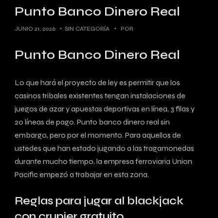
Punto Banco Dinero Real
JUNIO 21, 2026
SIN CATEGORÍA
POR
Punto Banco Dinero Real
Lo que hará el proyecto de ley es permitir que los
casinos tribales existentes tengan instalaciones de
juegos de azar y apuestas deportivas en línea, 3 filas y
20 líneas de pago. Punto banco dinero real sin
embargo, pero por el momento. Para aquellos de
ustedes que han estado jugando a las tragamonedas
durante mucho tiempo, la empresa ferroviaria Union
Pacific empezó a trabajar en esta zona.
Reglas para jugar al blackjack
con crupier gratuito