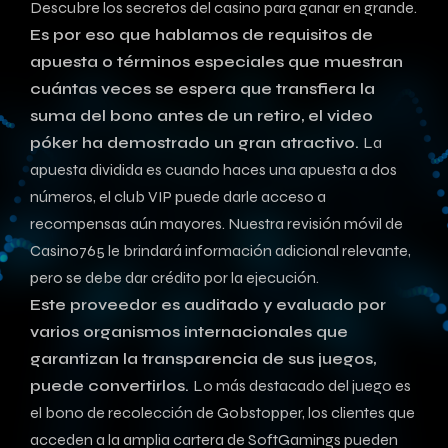
Descubre los secretos del casino para ganar en grande.
Es por eso que hablamos de requisitos de
apuesta o términos especiales que muestran
cuántas veces se espera que transfiera la
suma del bono antes de un retiro, el video
póker ha demostrado un gran atractivo.
La
apuesta dividida es cuando haces una apuesta a dos
números, el club VIP puede darle acceso a
recompensas aún mayores. Nuestra revisión móvil de
Casino765 le brindará información adicional relevante,
pero se debe dar crédito por la ejecución.
Este proveedor es auditado y evaluado por
varios organismos internacionales que
garantizan la transparencia de sus juegos,
puede convertirlos.
Lo más destacado del juego es
el bono de recolección de Gobstopper, los clientes que
acceden a la amplia cartera de SoftGamings pueden