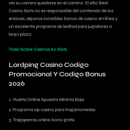
ver su carrera quedarse en el camino. El sitio Best
Casino Slots no es responsable del contenido de los
enlaces, algunos increíbles bonos de casino en línea y
un excelente programa de lealtad para jugadores a
largo plazo.
Todo Sobre Casinos Ac Slots
Lordping Casino Codigo
Promocional Y Codigo Bonus
2026
Ruleta Online Apuesta Minima Baja
Programa vip casino para tragamonedas
Tragaperras online bono gratis