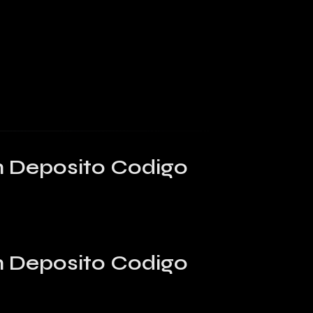
n Deposito Codigo
n Deposito Codigo