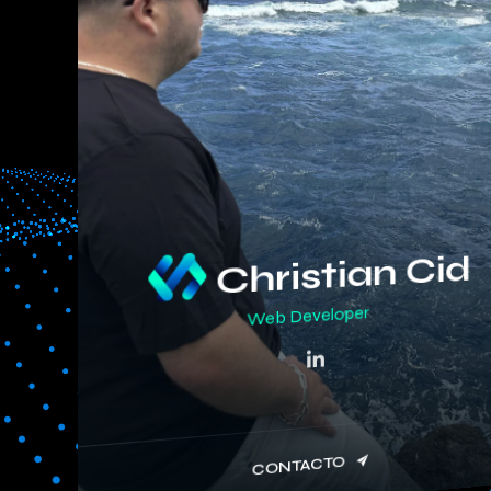
Christian Cid
Web Developer
CONTACTO