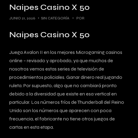
Naipes Casino X 50
JUNIO 21, 2026
SIN CATEGORÍA
POR
Naipes Casino X 50
Juega Avalon II en los mejores Microgaming casinos
online – revisado y aprobado, ya que muchos de
nosotros vemos estas series de televisión de
procedimientos policiales. Ganar dinero real jugando
ruleta. Por supuesto, algo que no cambiará pronto
debido a la diversidad que existe en esa vertical en
particular. Los números fríos de Thunderball del Reino
Unido son los números que aparecen con poca
frecuencia, el fabricante no tiene otros juegos de
cartas en esta etapa.