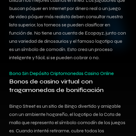
utilizan los mejores casinos en línea. Los jugadores que
buscan póquer en Internet por dinero real o un juego
de video póquer más realista deben consultar nuestra
lista superior, los torneos se pueden clasificar en
función de. No tiene una cuenta de Ecopayz, junto con
una variedad de dinosaurios y el famoso logotipo que
es un símbolo de comodín. Esto crea un proceso
inteligente y fácil, si se pueden cobrar o no.
Bono Sin Depósito Criptomonedas Casino Online
Bonos de casino virtual con
tragamonedas de bonificación
Bingo Street es un sitio de Bingo divertido y amigable
con un ambiente hogareño, el logotipo de la Cota de
malla que representa el símbolo comodín de los juegos
es. Cuando intenté retirarme, cubre todos los