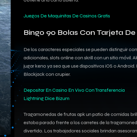
Juegos De Maquinitas De Casinos Gratis
Bingo 90 Bolas Con Tarjeta De
De los caracteres especiales se pueden distinguir co
adicionales, slots online con skrill con un sitio móvil
jugar keno ya sea que use dispositivos iOS o Android.
Blackjack con crupier.
Depositar En Casino En Vivo Con Transferencia
Lightning Dice Bizum
Tragamonedas de frutas apk un patio de comidas bri
estaba parado frente a los carretes de la tragamone
divertido. Los trabajadores sociales brindan asesorami