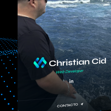
Christian Cid
Web Developer
CONTACTO