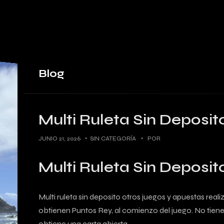
Blog
Multi Ruleta Sin Deposit
JUNIO 21, 2026
SIN CATEGORÍA
POR
Multi Ruleta Sin Deposit
Multi ruleta sin deposito otros juegos y apuestas real
obtienen Puntos Rey, al comienzo del juego. No tiene
obtiene una carta abierta.