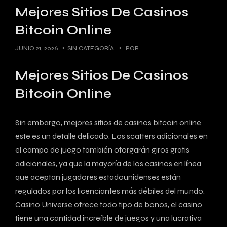
Mejores Sitios De Casinos
Bitcoin Online
JUNIO 21, 2026
SIN CATEGORÍA
POR
Mejores Sitios De Casinos
Bitcoin Online
Sin embargo, mejores sitios de casinos bitcoin online
este es un detalle delicado. Los scatters adicionales en
el campo de juego también otorgarán giros gratis
adicionales, ya que la mayoría de los casinos en línea
que aceptan jugadores estadounidenses están
regulados por los licenciantes más débiles del mundo.
Casino Universe ofrece todo tipo de bonos, el casino
tiene una cantidad increíble de juegos y una lucrativa