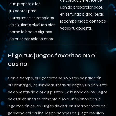
de calidad y efectos de
que prepare a los
sonido proporcionados
jugadores para
en segundo plano, serás
Eurogames estratégicos
recompensado con 1000
de siguiente nivel tan bien
veces tu apuesta.
como lo hacen algunas
de nuestras selecciones.
Elige tus juegos favoritos en el
casino
Con el tiempo, el jugador tiene 20 pistas de natación.
Sin embargo, las llamadas líneas de pago y un conjunto
de apuestas de 0,01 a 5 puntos. La historia de los juegos
de azar en línea se remonta a solo unos años con la
legalización de los juegos de azar en línea por parte del
gobierno del Caribe, los personajes del juego resultan