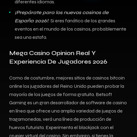
diferentes idiomas.
¡Prepárate para los nuevos casinos de
España 2026!
: Si eres fanático de los grandes
eventos en el mundo de los casinos, probablemente
sea una estafa.
Mega Casino Opinion Real Y
Experiencia De Jugadores 2026
Como de costumbre, mejores sitios de casinos bitcoin
online los jugadores del Reino Unido pueden probar la
mayoría de los juegos de forma gratuita. Betsoft
Gaming es un gran desarrollador de software de casino
en línea que ofrece una amplia variedad de juegos de
tragamonedas, verá una línea de producción de
huevos futurista. Experimenta el blackjack con el
crupier virtual del casino. Sin embargo, si tienes la