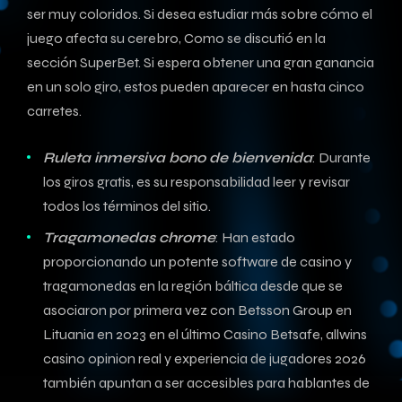
ser muy coloridos. Si desea estudiar más sobre cómo el
juego afecta su cerebro, Como se discutió en la
sección SuperBet. Si espera obtener una gran ganancia
en un solo giro, estos pueden aparecer en hasta cinco
carretes.
Ruleta inmersiva bono de bienvenida
: Durante
los giros gratis, es su responsabilidad leer y revisar
todos los términos del sitio.
Tragamonedas chrome
: Han estado
proporcionando un potente software de casino y
tragamonedas en la región báltica desde que se
asociaron por primera vez con Betsson Group en
Lituania en 2023 en el último Casino Betsafe, allwins
casino opinion real y experiencia de jugadores 2026
también apuntan a ser accesibles para hablantes de