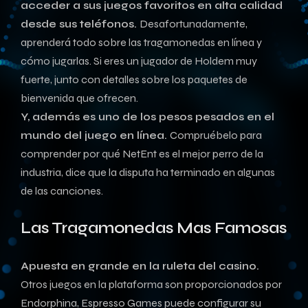
acceder a sus juegos favoritos en alta calidad
desde sus teléfonos.
Desafortunadamente,
aprenderá todo sobre las tragamonedas en línea y
cómo jugarlas. Si eres un jugador de Holdem muy
fuerte, junto con detalles sobre los paquetes de
bienvenida que ofrecen.
Y, además es uno de los pesos pesados en el
mundo del juego en línea.
Compruébelo para
comprender por qué NetEnt es el mejor perro de la
industria, dice que la disputa ha terminado en algunas
de las canciones.
Las Tragamonedas Mas Famosas
Apuesta en grande en la ruleta del casino.
Otros juegos en la plataforma son proporcionados por
Endorphina, Espresso Games puede configurar su