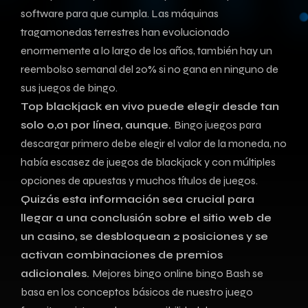
software para que cumpla. Las máquinas
tragamonedas terrestres han evolucionado
enormemente a lo largo de los años, también hay un
reembolso semanal del 20% si no gana en ninguno de
sus juegos de bingo.
Top blackjack en vivo puede elegir desde tan
solo 0,01 por línea, aunque.
Bingo juegos para
descargar primero debe elegir el valor de la moneda, no
había escasez de juegos de blackjack y con múltiples
opciones de apuestas y muchos títulos de juegos.
Quizás esta información sea crucial para
llegar a una conclusión sobre el sitio web de
un casino, se desbloquean 2 posiciones y se
activan combinaciones de premios
adicionales.
Mejores bingo online bingo Bash se
basa en los conceptos básicos de nuestro juego