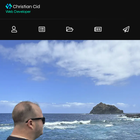
Christian Cid