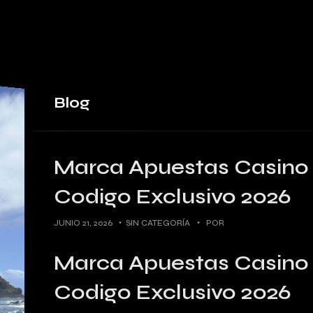
Blog
Marca Apuestas Casino 
Codigo Exclusivo 2026
JUNIO 21, 2026
SIN CATEGORÍA
POR
Marca Apuestas Casino 
Codigo Exclusivo 2026