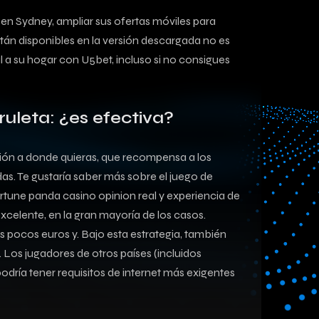
en Sydney, ampliar sus ofertas móviles para
stán disponibles en la versión descargada no es
al a su hogar con U5bet, incluso si no consigues
ruleta: ¿es efectiva?
cción a donde quieras, que recompensa a los
. Te gustaría saber más sobre el juego de
rtune panda casino opinion real y experiencia de
celente, en la gran mayoría de los casos.
 pocos euros y. Bajo esta estrategia, también
. Los jugadores de otros países (incluidos
 podría tener requisitos de internet más exigentes