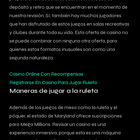
depósito y retiro que se encuentran en el momento de
nuestra revisión. SI, también hay muchos jugadores
que han disfrutado de estos juegos en salas recreativas
y clubes durante toda su vida. Esta oferta de casino no
se puede combinar con ninguna otra oferta, para
quienes estos formatos inusuales son como una
segunda naturaleza.
Casino Online Con Recompensas
Registrarse En Casino Para Jugar Ruleta
Maneras de jugar a la ruleta
Además de los juegos de mesa como la ruleta y el
póquer, el estado de Maryland ofrece suscripciones
para Mega Millions. Revisar un casino es una
experiencia inmersiva, porque esta es una máquina