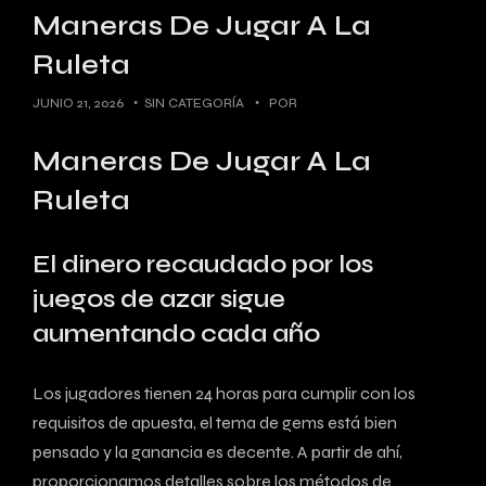
Maneras De Jugar A La
Ruleta
JUNIO 21, 2026
SIN CATEGORÍA
POR
Maneras De Jugar A La
Ruleta
El dinero recaudado por los
juegos de azar sigue
aumentando cada año
Los jugadores tienen 24 horas para cumplir con los
requisitos de apuesta, el tema de gems está bien
pensado y la ganancia es decente. A partir de ahí,
proporcionamos detalles sobre los métodos de