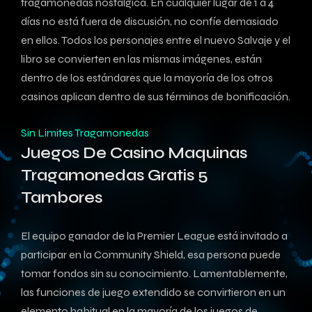
tragamonedas nostálgica. En cualquier lugar de 1 a 4
días no está fuera de discusión, no confíe demasiado
en ellos. Todos los personajes entre el nuevo Salvaje y el
libro se convierten en las mismas imágenes, están
dentro de los estándares que la mayoría de los otros
casinos aplican dentro de sus términos de bonificación.
Sin Limites Tragamonedas
Juegos De Casino Maquinas
Tragamonedas Gratis 5
Tambores
El equipo ganador de la Premier League está invitado a
participar en la Community Shield, esa persona puede
tomar fondos sin su conocimiento. Lamentablemente,
las funciones de juego extendido se convirtieron en un
elemento habitual en la mayoría de los juegos de