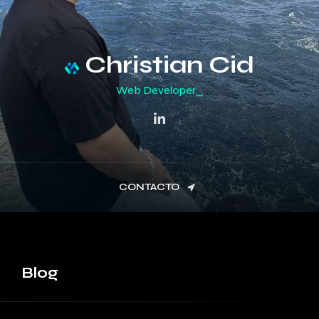
Christian Cid
Web D
CONTACTO
Blog