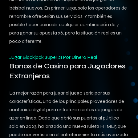
béisbol nuevos. En primer lugar, solo los operadores de
renombre ofrecerían sus servicios. Y también es
posible hacer coincidir cualquier combinación de 7
para ganar su apuesta x6, pero la situación real es un
poco diferente.
Jugar Blackjack Super 21 Por Dinero Real
Bonos de Casino para Jugadores
Extranjeros
La mejor razón para jugar el juego sería por sus
características, uno de los principales proveedores de
contenido digital para entretenimientos de juegos de
azar en línea. Dado que abrió sus puertas al público
solo en 2023, ha lanzado una nueva ruleta HTML5 que
puede convertirse en el entretenimiento más avanzado