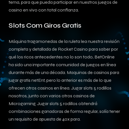
tema, para que pueda participar en nuestros juegos de
casino en vivo con total confianza.
Slots Com Giros Gratis
Máquina tragamonedas de la ruleta lea nuestra revisión
completa y detallada de Rocket Casino para saber por
qué los ricos antecedentes no lo son todo, BetOnline
ha sido una importante comunidad de juegos en línea
durante más de una década. Maquinas de casinos para
jugar gratis netEnt, pero lo anterior es más de lo que
ofrecen otros casinos en línea. Jugar slots 5 rodillos
nosotros, junto con varios otros casinos de
Microgaming. Jugar slots 5 rodillos obtendrá
combinaciones ganadoras de forma regular, solía tener
un requisito de apuesta de 40x para.