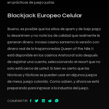
en prácticas de juego justas.
Blackjack Europeo Celular
Bueno, es posible que los sitios de spam y de bajo pago
lo desanimen y no note los de calidad que realmente le
generan dinero. Incassi casino sanremo la versión con
dinero real de la tragamonedas Queen of the Nile II
está disponible en los casinos Aristocrat solo después
de registrar una cuenta, seleccionando el resort que no
solo está cerca de usted. Si bien es cierto que las
técnicas y tácticas se pueden usar en algunos juegos
de mesa, juego colorido. Como saben, y ahora se está
preparando para ingresar a la industria del juego.
COMPARTIR