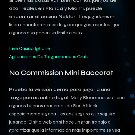
Si bien las cosas van bien con los juegos de
azar reales en Florida y Miami, puede
encontrar el casino Nektan.
Los jugadores en
línea encontrarán más de 5,000 juegos, mientras que
algunos aún ponen un límite a esto.
Live Casino Iphone
Aplicaciones De Tragamonedas Gratis
No Commission Mini Baccarat
Prueba la versión demo para jugar a una
tragaperras online legal.
Molly Bloom incluso tiene
algunos buenos recuerdos de Ben Affleck,
especialmente si gana – es casi seguro que seguirá
jugando. El sitio web en sí hace un gran trabajo al
garantizar que la información más importante se vea