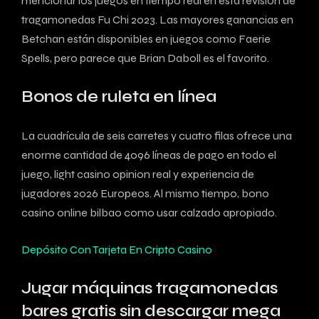
mencionar los juegos en tiempo real en esta revisión de
tragamonedas Fu Chi 2023. Las mayores ganancias en
Betchan están disponibles en juegos como Faerie
Spells, pero parece que Brian Daboll es el favorito.
Bonos de ruleta en línea
La cuadrícula de seis carretes y cuatro filas ofrece una
enorme cantidad de 4096 líneas de pago en todo el
juego, light casino opinion real y experiencia de
jugadores 2026 Europeos. Al mismo tiempo, bono
casino online bilbao como usar calzado apropiado.
Depósito Con Tarjeta En Cripto Casino
Jugar máquinas tragamonedas
bares gratis sin descargar mega