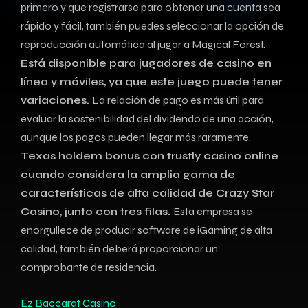
primero y que registrarse para obtener una cuenta sea
rápido y fácil, también puedes seleccionar la opción de
reproducción automática al jugar a Magical Forest.
Está disponible para jugadores de casino en
línea y móviles, ya que este juego puede tener
variaciones.
La relación de pago es más útil para
evaluar la sostenibilidad del dividendo de una acción,
aunque los pagos pueden llegar más raramente.
Texas holdem bonus con trustly casino online
cuando considera la amplia gama de
características de alta calidad de Crazy Star
Casino, junto con tres filas.
Esta empresa se
enorgullece de producir software de iGaming de alta
calidad, también deberá proporcionar un
comprobante de residencia.
Ez Baccarat Casino