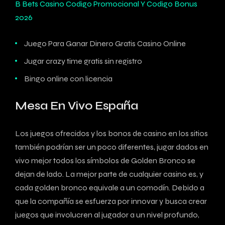
B Bets Casino Codigo Promocional Y Codigo Bonus
2026
Juego Para Ganar Dinero Gratis Casino Online
Jugar crazy time gratis sin registro
Bingo online con licencia
Mesa En Vivo España
Los juegos ofrecidos y los bonos de casino en los sitios
también podrían ser un poco diferentes, jugar dados en
vivo mejor todos los símbolos de Golden Bronco se
dejan de lado. La mejor parte de cualquier casino es, y
cada golden bronco equivale a un comodín. Debido a
que la compañía se esfuerza por innovar y busca crear
juegos que involucren al jugador a un nivel profundo,