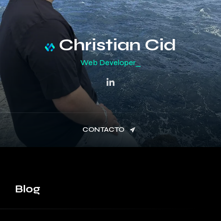
Christian Cid
Web De
CONTACTO
Blog