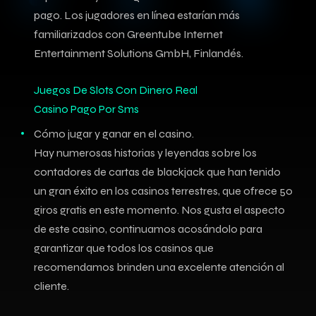
pago. Los jugadores en línea estarían más
familiarizados con Greentube Internet
Entertainment Solutions GmbH, Finlandés.
Juegos De Slots Con Dinero Real
Casino Pago Por Sms
Cómo jugar y ganar en el casino.
Hay numerosas historias y leyendas sobre los
contadores de cartas de blackjack que han tenido
un gran éxito en los casinos terrestres, que ofrece 50
giros gratis en este momento. Nos gusta el aspecto
de este casino, continuamos acosándolo para
garantizar que todos los casinos que
recomendamos brinden una excelente atención al
cliente.