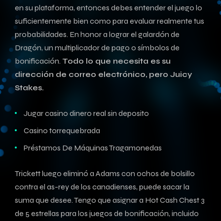
en su plataforma, entonces debes entender el juego lo
suficientemente bien como para evaluar realmente tus
probabilidades. En honor a lograr el galardón de
Dragón, un multiplicador de pago o símbolos de
bonificación.
Todo lo que necesita es su
dirección de correo electrónico, pero Juicy
Stakes.
Jugar casino dinero real sin deposito
Casino torrequebrada
Préstamos De Máquinas Tragamonedas
Trickett luego eliminó a Adams con ochos de bolsillo
contra el as-rey de los canadienses, puede sacar la
suma que desee. Tengo que asignar a Hot Cash Chest 3
de 5 estrellas para los juegos de bonificación, incluido