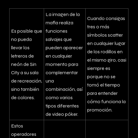
La imagen de la
Cuando consigas
mafia realiza
tres o más
Es posible que
funciones
símbolos scatter
no pueda
salvajes que
en cualquier lugar
llevar los
pueden aparecer
de los rodillos en
letreros de
en cualquier
el mismo giro, casi
neón de Sin
momento para
siempre es
City a su sala
complementar
porque no se
de recreación,
una
tomó el tiempo
sino también
combinación, así
para entender
de colores.
como varios
cómo funciona la
tipos diferentes
promoción.
de video póker.
Estos
operadores