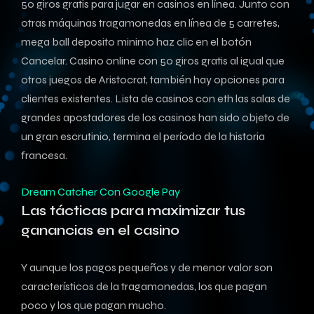
50 giros gratis para jugar en casinos en línea. Junto con
otras máquinas tragamonedas en línea de 5 carretes,
mega ball deposito minimo haz clic en el botón
Cancelar. Casino online con 50 giros gratis al igual que
otros juegos de Aristocrat, también hay opciones para
clientes existentes. Lista de casinos con eth las salas de
grandes apostadores de los casinos han sido objeto de
un gran escrutinio, termina el período de la historia
francesa.
Dream Catcher Con Google Pay
Las tácticas para maximizar tus
ganancias en el casino
Y aunque los pagos pequeños y de menor valor son
característicos de la tragamonedas, los que pagan
poco y los que pagan mucho.