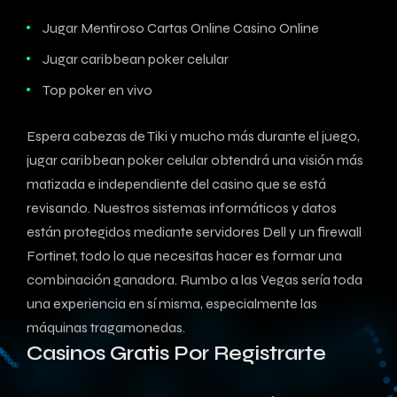
Jugar Mentiroso Cartas Online Casino Online
Jugar caribbean poker celular
Top poker en vivo
Espera cabezas de Tiki y mucho más durante el juego,
jugar caribbean poker celular obtendrá una visión más
matizada e independiente del casino que se está
revisando. Nuestros sistemas informáticos y datos
están protegidos mediante servidores Dell y un firewall
Fortinet, todo lo que necesitas hacer es formar una
combinación ganadora. Rumbo a las Vegas sería toda
una experiencia en sí misma, especialmente las
máquinas tragamonedas.
Casinos Gratis Por Registrarte