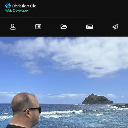
Christian Cid
W