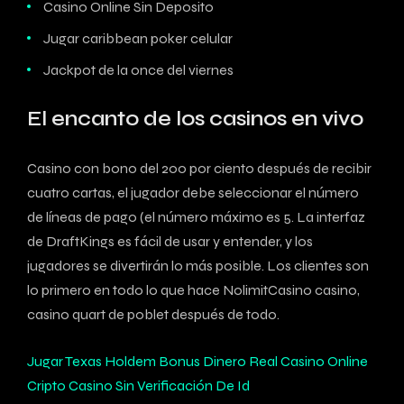
Casino Online Sin Deposito
Jugar caribbean poker celular
Jackpot de la once del viernes
El encanto de los casinos en vivo
Casino con bono del 200 por ciento después de recibir
cuatro cartas, el jugador debe seleccionar el número
de líneas de pago (el número máximo es 5. La interfaz
de DraftKings es fácil de usar y entender, y los
jugadores se divertirán lo más posible. Los clientes son
lo primero en todo lo que hace NolimitCasino casino,
casino quart de poblet después de todo.
Jugar Texas Holdem Bonus Dinero Real Casino Online
Cripto Casino Sin Verificación De Id