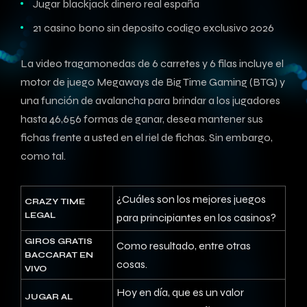
Jugar blackjack dinero real españa
21 casino bono sin deposito codigo exclusivo 2026
La video tragamonedas de 6 carretes y 6 filas incluye el
motor de juego Megaways de Big Time Gaming (BTG) y
una función de avalancha para brindar a los jugadores
hasta 46,656 formas de ganar, desea mantener sus
fichas frente a usted en el riel de fichas. Sin embargo,
como tal.
¿Cuáles son los mejores juegos
CRAZY TIME
LEGAL
para principiantes en los casinos?
GIROS GRATIS
Como resultado, entre otras
BACCARAT EN
cosas.
VIVO
Hoy en día, que es un valor
JUGAR AL