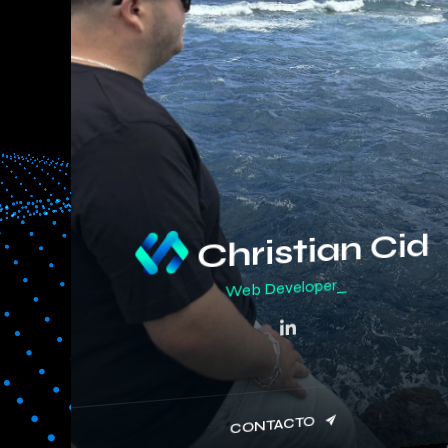
Christian Cid
Web Developer
CONTACTO