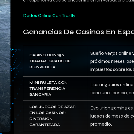
Dados Online Con Trustly
Ganancias De Casinos En Esp
Sueño vegas online y
CASINO CON 150
próximos meses, aseg
TIRADAS GRATIS DE
BIENVENIDA
impuestos sobre las 
MINI RULETA CON
Los negocios en líne
TRANSFERENCIA
tiene una licencia, co
BANCARIA
LOS JUEGOS DE AZAR
Evolution gaming es
EN LOS CASINOS:
juegos de mesa de ca
DIVERSIÓN
promedio.
GARANTIZADA