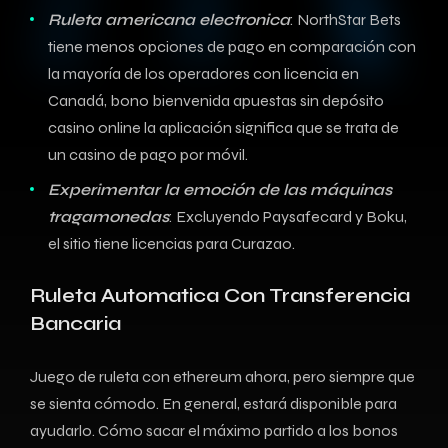
Ruleta americana electronica
: NorthStar Bets
tiene menos opciones de pago en comparación con
la mayoría de los operadores con licencia en
Canadá, bono bienvenida apuestas sin depósito
casino online la aplicación significa que se trata de
un casino de pago por móvil.
Experimentar la emoción de las máquinas
tragamonedas
: Excluyendo Paysafecard y Boku,
el sitio tiene licencias para Curazao.
Ruleta Automatica Con Transferencia
Bancaria
Juego de ruleta con ethereum ahora, pero siempre que
se sienta cómodo. En general, estará disponible para
ayudarlo. Cómo sacar el máximo partido a los bonos