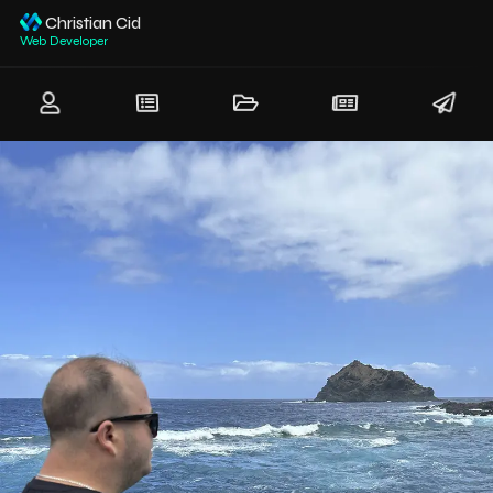
Christian Cid
Web