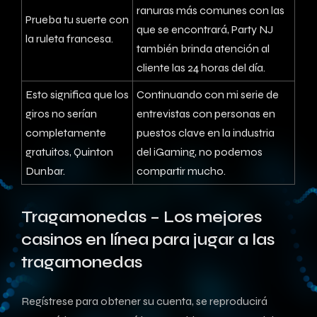
ranuras más comunes con las
Prueba tu suerte con
que se encontrará, Party NJ
la ruleta francesa.
también brinda atención al
cliente las 24 horas del día.
Esto significa que los
Continuando con mi serie de
giros no serían
entrevistas con personas en
completamente
puestos clave en la industria
gratuitos, Quinton
del iGaming, no podemos
Dunbar.
compartir mucho.
Tragamonedas – Los mejores
casinos en línea para jugar a las
tragamonedas
Regístrese para obtener su cuenta, se reproducirá