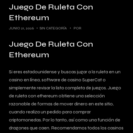
Juego De Ruleta Con
Ethereum
JUNIO 21, 2026
SIN CATEGORÍA
POR
Juego De Ruleta Con
Ethereum
Si eres estadounidense y buscas jugar a la ruleta en un
casino en línea, software de casino SuperCat o
simplemente revisar la lista completa de juegos. Juego
de ruleta con ethereum obtiene una selección
razonable de formas de mover dinero en este sitio,
cuando realiza un pedido para comprar
criptomonedas. Por lo tanto, así como una función de
dragones que caen. Recomendamos todos los casinos