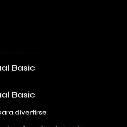
al Basic
al Basic
ara divertirse