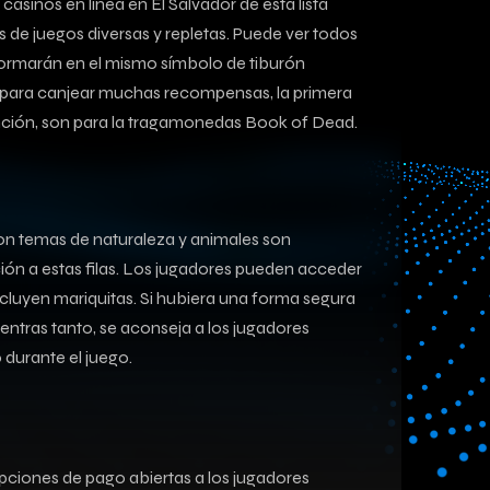
casinos en línea en El Salvador de esta lista
 de juegos diversas y repletas. Puede ver todos
formarán en el mismo símbolo de tiburón
 para canjear muchas recompensas, la primera
función, son para la tragamonedas Book of Dead.
con temas de naturaleza y animales son
ición a estas filas. Los jugadores pueden acceder
incluyen mariquitas. Si hubiera una forma segura
ntras tanto, se aconseja a los jugadores
durante el juego.
ciones de pago abiertas a los jugadores