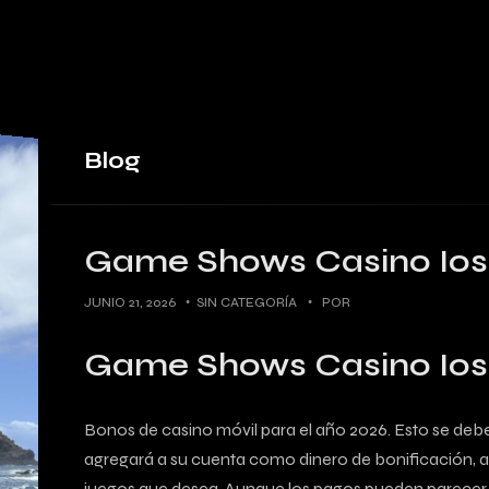
Blog
Game Shows Casino Ios
JUNIO 21, 2026
SIN CATEGORÍA
POR
Game Shows Casino Ios
Bonos de casino móvil para el año 2026.
Esto se debe
agregará a su cuenta como dinero de bonificación, as
juegos que desea.
Aunque los pagos pueden parecer 