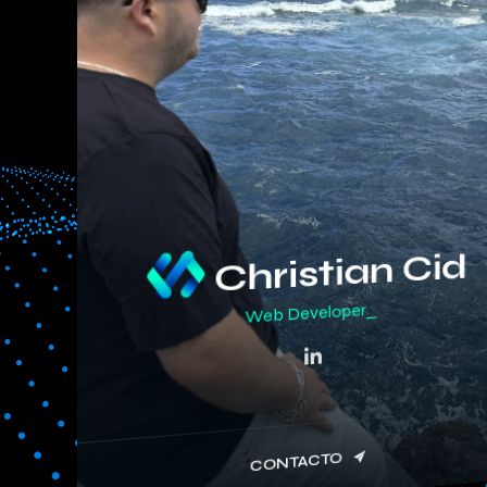
Christian Cid
Web Developer
CONTACTO