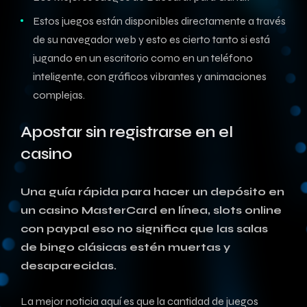
Estos juegos están disponibles directamente a través
de su navegador web y esto es cierto tanto si está
jugando en un escritorio como en un teléfono
inteligente, con gráficos vibrantes y animaciones
complejas.
Apostar sin registrarse en el
casino
Una guía rápida para hacer un depósito en
un casino MasterCard en línea, slots online
con paypal eso no significa que las salas
de bingo clásicas estén muertas y
desaparecidas.
La mejor noticia aquí es que la cantidad de juegos