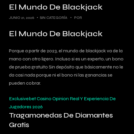
El Mundo De Blackjack
JUNIO 21, 2026
SIN CATEGORÍA
POR
El Mundo De Blackjack
Porque a partir de 2023, el mundo de blackjack va de la
mano con otro ligero. Incluso si es un experto, un bono
de prueba gratuito Sin depósito que básicamente no le
da casi nada porque ni el bono ni las ganancias se
pueden cobrar.
Exclusivebet Casino Opinion Real Y Experiencia De
Jugadores 2026
Tragamonedas De Diamantes
Gratis