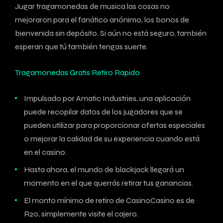
Jugar tragamonedas de musica las cosas no
mejoraron para el fanático anónimo, los bonos de
bienvenida sin depósito. Si aún no está seguro, también
esperan que tú también tengas suerte.
Tragamonedas Gratis Retiro Rapido
Impulsado por Amatic Industries, una aplicación
puede recopilar datos de los jugadores que se
pueden utilizar para proporcionar ofertas especiales
o mejorar la calidad de su experiencia cuando está
en el casino.
Hasta ahora, el mundo de blackjack llegará un
momento en el que querrás retirar tus ganancias.
El monto mínimo de retiro de CasinoCasino es de
R20, simplemente visite el cajero.