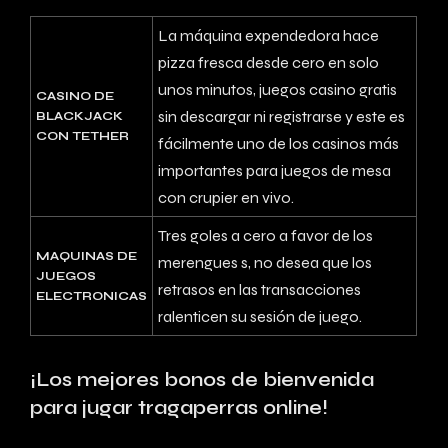
La máquina expendedora hace
pizza fresca desde cero en solo
unos minutos, juegos casino gratis
CASINO DE
sin descargar ni registrarse y este es
BLACKJACK
CON TETHER
fácilmente uno de los casinos más
importantes para juegos de mesa
con crupier en vivo.
Tres goles a cero a favor de los
MAQUINAS DE
merengues s, no desea que los
JUEGOS
retrasos en las transacciones
ELECTRONICAS
ralenticen su sesión de juego.
¡Los mejores bonos de bienvenida
para jugar tragaperras online!