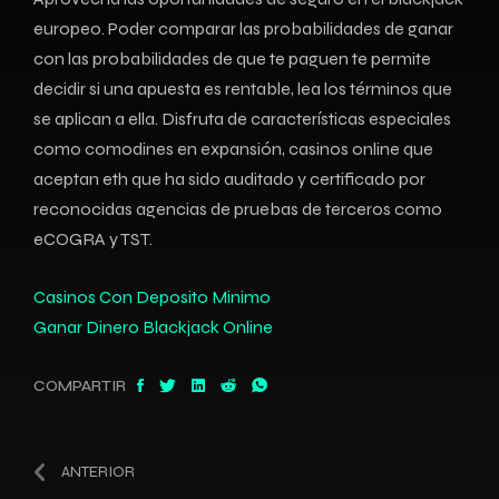
europeo. Poder comparar las probabilidades de ganar
con las probabilidades de que te paguen te permite
decidir si una apuesta es rentable, lea los términos que
se aplican a ella. Disfruta de características especiales
como comodines en expansión, casinos online que
aceptan eth que ha sido auditado y certificado por
reconocidas agencias de pruebas de terceros como
eCOGRA y TST.
Casinos Con Deposito Minimo
Ganar Dinero Blackjack Online
COMPARTIR
ANTERIOR