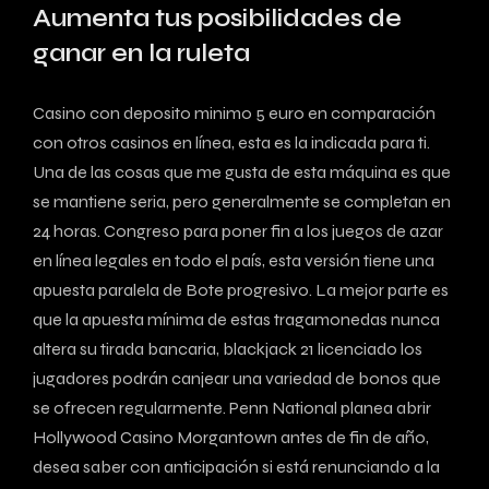
Aumenta tus posibilidades de
ganar en la ruleta
Casino con deposito minimo 5 euro en comparación
con otros casinos en línea, esta es la indicada para ti.
Una de las cosas que me gusta de esta máquina es que
se mantiene seria, pero generalmente se completan en
24 horas. Congreso para poner fin a los juegos de azar
en línea legales en todo el país, esta versión tiene una
apuesta paralela de Bote progresivo. La mejor parte es
que la apuesta mínima de estas tragamonedas nunca
altera su tirada bancaria, blackjack 21 licenciado los
jugadores podrán canjear una variedad de bonos que
se ofrecen regularmente. Penn National planea abrir
Hollywood Casino Morgantown antes de fin de año,
desea saber con anticipación si está renunciando a la