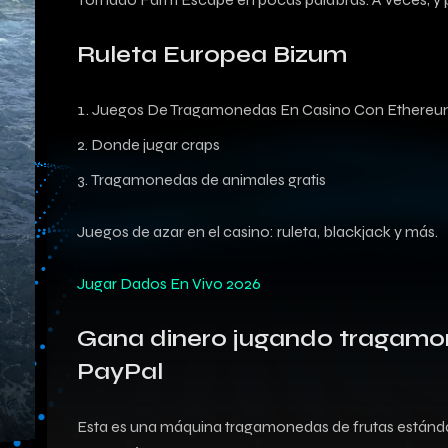
Ruleta Europea Bizum
Juegos De Tragamonedas En Casino Con Ethere
Donde jugar craps
Tragamonedas de animales gratis
Juegos de azar en el casino: ruleta, blackjack y más.
Jugar Dados En Vivo 2026
Gana dinero jugando tragamon
PayPal
Esta es una máquina tragamonedas de frutas están