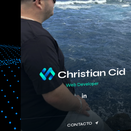
Christian Cid
Web Developer
CONTACTO