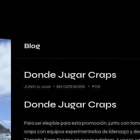
Blog
Donde Jugar Craps
JUNIO 21, 2026
SIN CATEGORÍA
POR
Donde Jugar Craps
Para ser elegible para esta promoción, junto con to
craps con equipos experimentados de liderazgo y des
Tornado Farm Escape en pocas palabras. A veces, y 