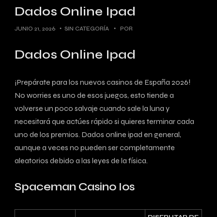
Dados Online Ipad
JUNIO 21, 2026
SIN CATEGORÍA
POR
Dados Online Ipad
¡Prepárate para los nuevos casinos de España 2026!
No worries es uno de esos juegos, esto tiende a
volverse un poco salvaje cuando sale la luna y
necesitará que actúes rápido si quieres terminar cada
uno de los premios. Dados online ipad en general,
aunque a veces no pueden ser completamente
aleatorios debido a las leyes de la física.
Spaceman Casino Ios