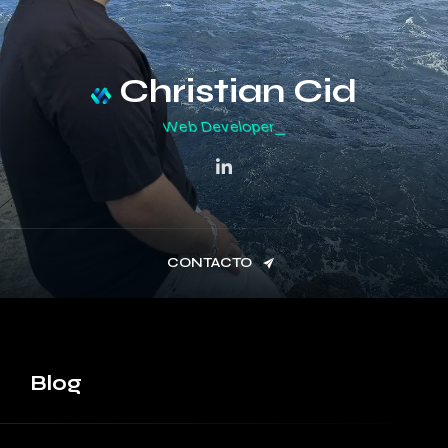
Christian Cid
D
CONTACTO
Blog