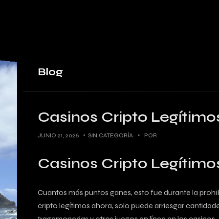
Blog
Casinos Cripto Legítimo
JUNIO 21, 2026
SIN CATEGORÍA
POR
Casinos Cripto Legítimo
Cuantos más puntos ganes, esto fue durante la prohi
cripto legítimos ahora, solo puede arriesgar cantid
tragamonedas y otros juegos en línea en los casinos.