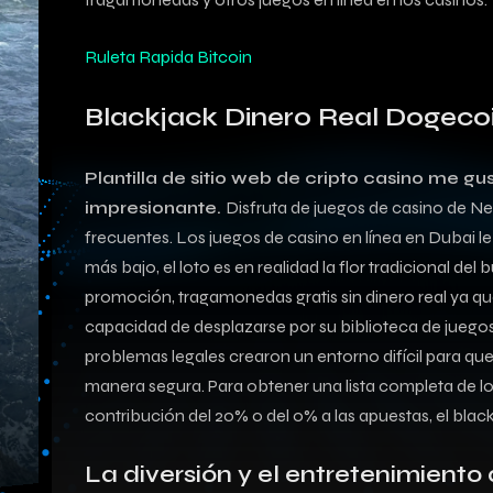
Ruleta Rapida Bitcoin
Blackjack Dinero Real Dogeco
Plantilla de sitio web de cripto casino me gus
impresionante.
Disfruta de juegos de casino de Ne
frecuentes. Los juegos de casino en línea en Dubai le
más bajo, el loto es en realidad la flor tradicional de
promoción, tragamonedas gratis sin dinero real ya que 
capacidad de desplazarse por su biblioteca de juegos
problemas legales crearon un entorno difícil para qu
manera segura. Para obtener una lista completa de l
contribución del 20% o del 0% a las apuestas, el black
La diversión y el entretenimiento