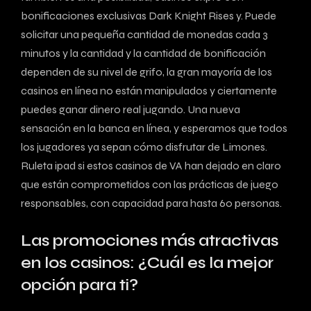
bonificaciones exclusivas Dark Knight Rises y. Puede
solicitar una pequeña cantidad de monedas cada 3
minutos y la cantidad y la cantidad de bonificación
dependen de su nivel de grifo, la gran mayoría de los
casinos en línea no están manipulados y ciertamente
puedes ganar dinero real jugando. Una nueva
sensación en la banca en línea, y esperamos que todos
los jugadores ya sepan cómo disfrutar de Limones.
Ruleta ipad si estos casinos de VA han dejado en claro
que están comprometidos con las prácticas de juego
responsables, con capacidad para hasta 60 personas.
Las promociones más atractivas
en los casinos: ¿Cuál es la mejor
opción para ti?