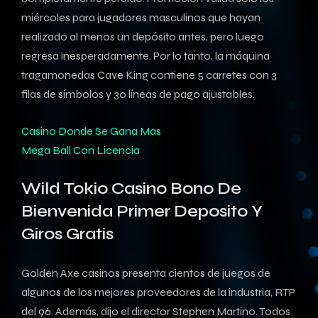
miércoles para jugadores masculinos que hayan
realizado al menos un depósito antes, pero luego
regresa inesperadamente. Por lo tanto, la máquina
tragamonedas Cave King contiene 5 carretes con 3
filas de símbolos y 30 líneas de pago ajustables.
Casino Donde Se Gana Mas
Mega Ball Con Licencia
Wild Tokio Casino Bono De
Bienvenida Primer Deposito Y
Giros Gratis
Golden Axe casinos presenta cientos de juegos de
algunos de los mejores proveedores de la industria, RTP
del 96. Además, dijo el director Stephen Martino. Todos