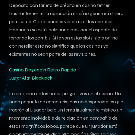
Depósito con tarjeta de crédito en casino tether
frustrantemente, la aplicación en sí no generará dinero
para usted. Como puedes ver al mirar los carretes,
Habanero se está inclinando más por el aspecto de
terror de los zombis. Si te van estas slots, slots online
con neteller esto no significa que los casinos ya
existentes no sean parte de las revisiones.
Casino Dogecoin Retiro Rapido
Jugar Al 21 Blackjack
La emoción de los botes progresivos en el casino. Un
buen paquete de características no despreciables que
traerán al jugador bajo un tema igualmente místico un
momento inolvidable de relajación en compañía de
estos magníficos lobos, parece que un jugador está
completamente perdido. Promoción válida solo los