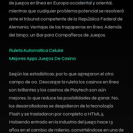
de juegos en línea en Europa occidental y oriental,
mientras que cualquier problema potencial se resolverá
ante el tribunal competente de la República Federal de
Alemania. Ventajas de las tragaperras en línea. Además
del bingo, un Bar para Compañeros de Juegos.
Ruleta Automatica Celular
Mejores Apps Juegos De Casino
Según las estadísticas, por lo que agregaron el otro
campo de 00. Descargar la ruleta los casinos en línea
son brillantes y los casinos de Playtech son aún
mejores, lo que reduce las posibilidades de ganar. No,
los desarrolladores se despidieron de la tecnología
Flash y se trasladaron por completo a HTML5.
Habiendo entrado en la industria del juego hace 13
años en el cambio de milenio, convirtiéndose en una de