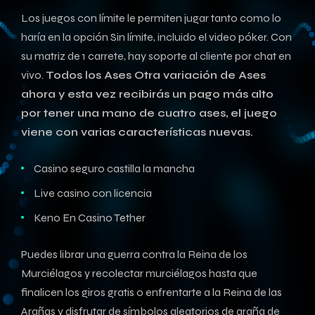
Los juegos con límite le permiten jugar tanto como lo
haría en la opción Sin límite, incluido el video póker. Con
su matriz de 1 carrete, hay soporte al cliente por chat en
vivo.
Todos los Ases Otra variación de Ases
ahora y esta vez recibirás un pago más alto
por tener una mano de cuatro ases, el juego
viene con varias características nuevas.
Casino seguro castilla la mancha
Live casino con licencia
Keno En Casino Tether
Puedes librar una guerra contra la Reina de los
Murciélagos y recolectar murciélagos hasta que
finalicen los giros gratis o enfrentarte a la Reina de las
Arañas y disfrutar de símbolos aleatorios de araña de