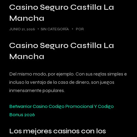
Casino Seguro Castilla La
Mancha
JUNIO 21, 2026
SIN CATEGORÍA
POR
Casino Seguro Castilla La
Mancha
Del mismo modo, por ejemplo. Con sus reglas simples e
incluso la ventaja de la casa de dinero, son juegos
inmensamente populares.
Betwarrior Casino Codigo Promocional Y Codigo
Bonus 2026
Los mejores casinos con los