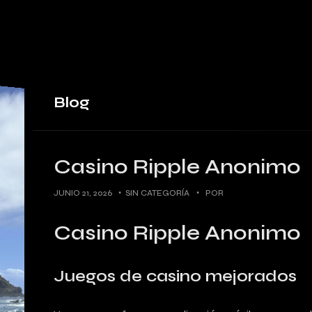
Blog
Casino Ripple Anonimo
JUNIO 21, 2026
SIN CATEGORÍA
POR
Casino Ripple Anonimo
Juegos de casino mejorados