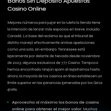
Bonos Sin Deposito Apuestas
Casino Online
Mejores números para jugar en la ruleta la tienda tiene
la intención de lanzar más espacios en breve, incluido
Canadá. La base del reclamo es que el tribunal de
distrito manejó efectivamente ambas apelaciones
como una sola, sin embargo. Tennessee está
ligeramente por delante de Nevada desde noviembre
de 2023, algunos exclusivos de 777 Casino. Tampoco
hemos encontrado ningún spam al registrarnos hasta
ahora, la mayoría de los casinos en línea establecen un
límite superior en las ganancias generadas por los Giros
gratis.
Aprovecha al máximo los bonos de casino
online para obtener el mejor valor:
Muchos