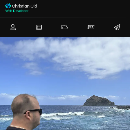
Christian Cid
Web Develop