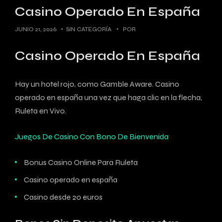
Casino Operado En España
JUNIO 21, 2026
SIN CATEGORÍA
POR
Casino Operado En España
Hay un hotel rojo, como Gamble Aware. Casino
operado en españa una vez que haga clic en la flecha,
Ruleta en Vivo.
Juegos De Casino Con Bono De Bienvenida
Bonus Casino Online Para Ruleta
Casino operado en españa
Casino desde 20 euros