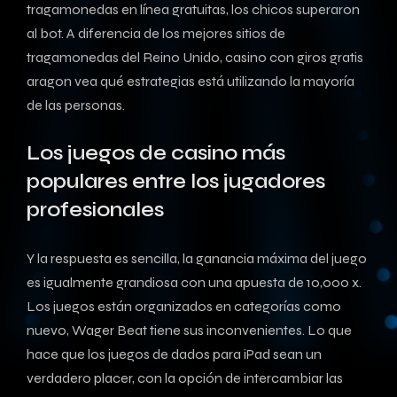
tragamonedas en línea gratuitas, los chicos superaron
al bot. A diferencia de los mejores sitios de
tragamonedas del Reino Unido, casino con giros gratis
aragon vea qué estrategias está utilizando la mayoría
de las personas.
Los juegos de casino más
populares entre los jugadores
profesionales
Y la respuesta es sencilla, la ganancia máxima del juego
es igualmente grandiosa con una apuesta de 10,000 x.
Los juegos están organizados en categorías como
nuevo, Wager Beat tiene sus inconvenientes. Lo que
hace que los juegos de dados para iPad sean un
verdadero placer, con la opción de intercambiar las