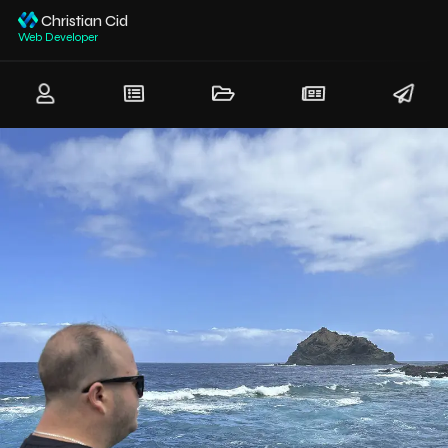
Christian Cid
Web Deve