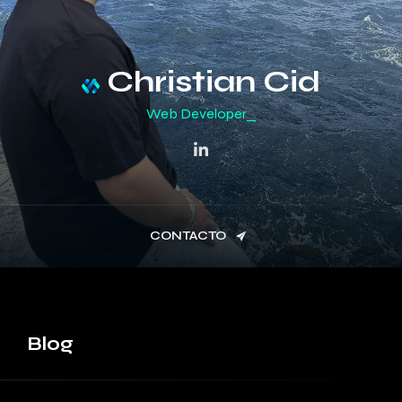
Christian Cid
Web Deve
CONTACTO
Blog