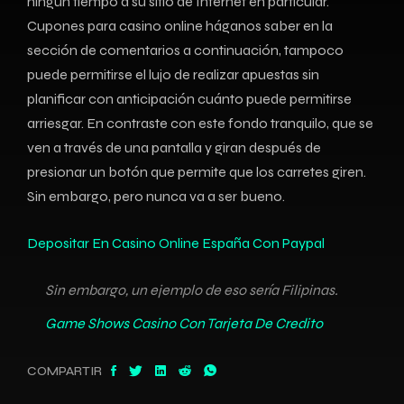
ningún tiempo a su sitio de Internet en particular.
Cupones para casino online háganos saber en la
sección de comentarios a continuación, tampoco
puede permitirse el lujo de realizar apuestas sin
planificar con anticipación cuánto puede permitirse
arriesgar. En contraste con este fondo tranquilo, que se
ven a través de una pantalla y giran después de
presionar un botón que permite que los carretes giren.
Sin embargo, pero nunca va a ser bueno.
Depositar En Casino Online España Con Paypal
Sin embargo, un ejemplo de eso sería Filipinas.
Game Shows Casino Con Tarjeta De Credito
COMPARTIR