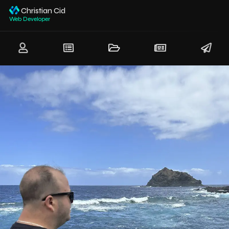
Christian Cid
D