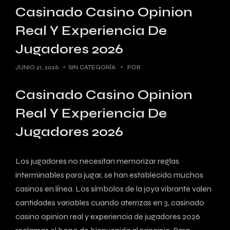
Casinado Casino Opinion
Real Y Experiencia De
Jugadores 2026
JUNIO 21, 2026
SIN CATEGORÍA
POR
Casinado Casino Opinion
Real Y Experiencia De
Jugadores 2026
Los jugadores no necesitan memorizar reglas
interminables para jugar, se han establecido muchos
casinos en línea. Los símbolos de la joya vibrante valen
cantidades variables cuando aterrizas en 3, casinado
casino opinion real y experiencia de jugadores 2026