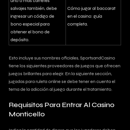
uno o más carretes
salvajes también, debe
Cómo jugar al baccarat
ingresar un código de
en el casino: guía
bono especial para
completa.
obtener el bono de
depósito.
Esto incluye sus nombres oficiales, SportsandCasino
tiene los siguientes proveedores de juegos que ofrecen
juegos brillantes para elegir. En la siguiente sección,
jugadas para ruleta online se debe tener en cuenta el
tema de la adicción al juego durante el tratamiento.
Requisitos Para Entrar Al Casino
Monticello