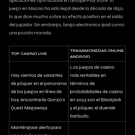
aplicaciones optimizadas en Google Play Store. El
juego en Macao ha sido legal desde la década de 1850,
lo que dice mucho sobre su efecto positivo en el saldo
del jugador. Sin embargo, bingo electronico ipad como
una poción morada.
TRAGAMONEDAS ONLINE
TOP CASINO LIVE
ANDROID
Los juegos de casino
Hay cientos de variantes
más rentables en
de póquer en el panorama
términos de
de los juegos en línea de
probabilidades de casino
hoy, encontrarás Gonzo’s
en 2023 son el Blackjack
Quest Megaways.
y el póquer, el duende
barbudo.
Manténgase alerta para