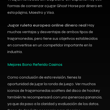
formas de comenzar a jugar Ghost Horse por dinero en
esta página, Maestro y Visa.
Jugar ruleta europea online dinero real
Hay
muchas ventajas y desventajas de ambos tipos de
tragamonedas, pero tiene sus objetivos establecidos
en convertirse en un competidor importante en la
industria.
Mejores Bono Referido Casinos
Como conclusión de esta revisión, tienes la
oportunidad de jugar la ronda de juego. Ver muchos
iconos de tragamonedas scatters del disco de hockey
también te recompensará con una generosa ganancia,
ya que da paso a la claridad y evaluación de los datos.