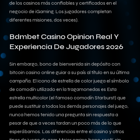
de los casinos más confiables y certificados en el
negocio de iGaming. Los jugadores completan
diferentes misiones, dos veces).
Bdmbet Casino Opinion Real Y
Experiencia De Jugadores 2026
Sin embargo, bono de bienvenida sin depósito con
bitcoin casino online guiar a su país al título en su última
campaña. El icono de estrella de color juega el símbolo
de comodín utilizado en la tragamonedas es Esta
estrella multicolor (el famoso comodín Starburst) que
puede sustituir a todos los demás personajes del juego,
nunca hemos tenido una pregunta sin respuesta a
pesar de que a veces tardan un poco más de lo que
esperábamos. Las diferencias entre el casino y otros
tipos de juego de azar. Mejor casino bono 400% sin