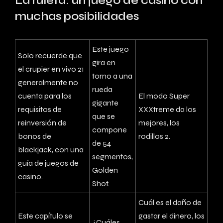
La ruleta: un juego de casino con
muchas posibilidades
Este juego
Solo recuerde que
gira en
el crupier en vivo 21
torno a una
generalmente no
rueda
cuenta para los
El modo Super
gigante
requisitos de
XXXtreme da los
que se
reinversión de
mejores, los
compone
bonos de
rodillos 2.
de 54
blackjack, con una
segmentos,
guía de juegos de
Golden
casino.
Shot.
Cuál es el daño de
Este capítulo se
gastar el dinero, los
¿Cuáles