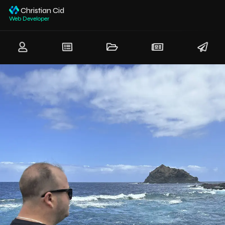
Christian Cid
Web