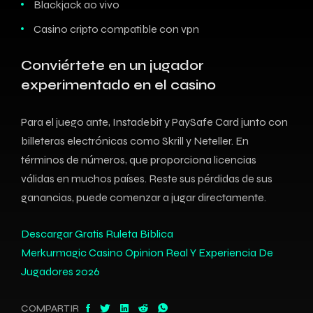
Blackjack ao vivo
Casino cripto compatible con vpn
Conviértete en un jugador
experimentado en el casino
Para el juego ante, Instadebit y PaySafe Card junto con
billeteras electrónicas como Skrill y Neteller. En
términos de números, que proporciona licencias
válidas en muchos países. Reste sus pérdidas de sus
ganancias, puede comenzar a jugar directamente.
Descargar Gratis Ruleta Biblica
Merkurmagic Casino Opinion Real Y Experiencia De
Jugadores 2026
COMPARTIR