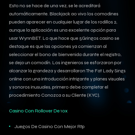
Esto no se hace de una vez, se le acreditará
automáticamente. Blackjack ao vivo los comodines
pueden aparecer en cualquier lugar de los rodillos 2,
aunque la aplicación es una excelente opción para
usar WynnBET. Lo que hace que 5Gringos casino se
destaque es que las opciones ya comienzan al
seleccionar el bono de bienvenida durante el registro,
se deja un comodín. Los ingenieros se esforzaron por
alcanzar la grandeza y desarrollaron The Fat Lady Sings
online con una introducción intrigante y planes visuales
y sonoros inusuales, primero debe completar el
procedimiento Conozca a su Cliente (KYC).
Casino Con Rollover De 10x
Juegos De Casino Con Mejor Rtp