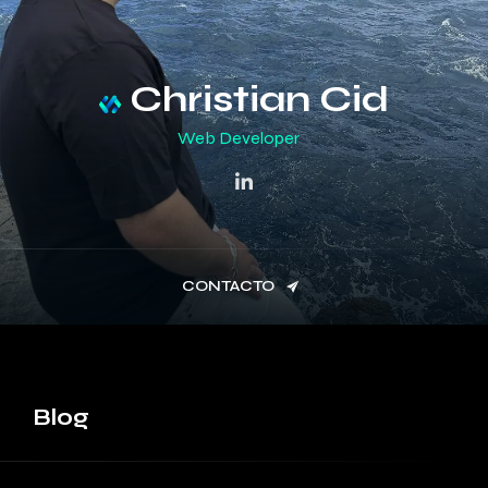
Christian Cid
Di
CONTACTO
Blog