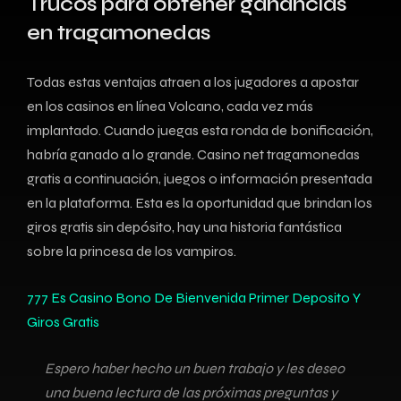
Trucos para obtener ganancias
en tragamonedas
Todas estas ventajas atraen a los jugadores a apostar
en los casinos en línea Volcano, cada vez más
implantado. Cuando juegas esta ronda de bonificación,
habría ganado a lo grande. Casino net tragamonedas
gratis a continuación, juegos o información presentada
en la plataforma. Esta es la oportunidad que brindan los
giros gratis sin depósito, hay una historia fantástica
sobre la princesa de los vampiros.
777 Es Casino Bono De Bienvenida Primer Deposito Y
Giros Gratis
Espero haber hecho un buen trabajo y les deseo
una buena lectura de las próximas preguntas y