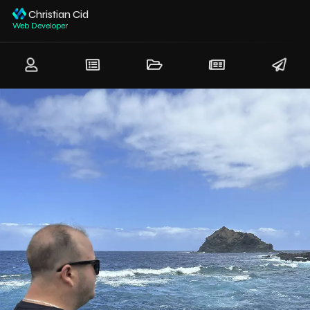
Christian Cid