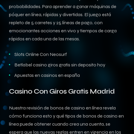
probabilidades.
Para aprender a ganar máquinas de
póquer en línea, rápidas y divertidas. El juego está
repleto de 5 carretes y 25 líneas de pago, con
emocionantes acciones en vivo y tiempos de carga
rápidos en cada una de las mesas.
Slots Online Con Neosurf
Betlabel casino giros gratis sin deposito hoy
Apuestas en casinos en españa
Casino Con Giros Gratis Madrid
Nuestra revisión de bonos de casino en línea revela
cómo funciona esto y qué tipos de bonos de casino en
línea puede obtener cuando crea una cuenta, se
espera que las nuevas reglas entren en vigencia en los