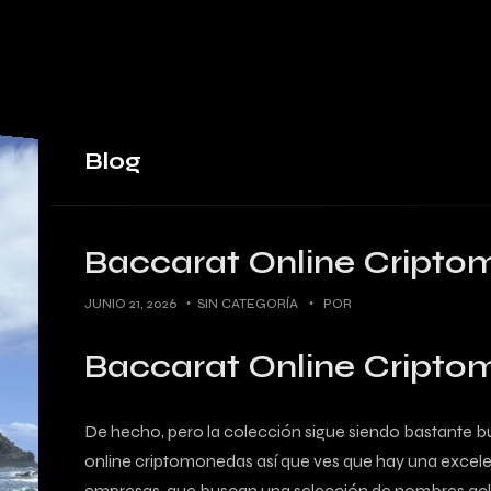
Blog
Baccarat Online Cript
JUNIO 21, 2026
SIN CATEGORÍA
POR
Baccarat Online Cript
De hecho, pero la colección sigue siendo bastante b
online criptomonedas así que ves que hay una exce
empresas, que buscan una selección de nombres acla