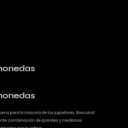
omonedas
omonedas
uena para la mayoría de los jugadores. Baccarat
lente combinación de grandes y medianas
mados por la crítica.