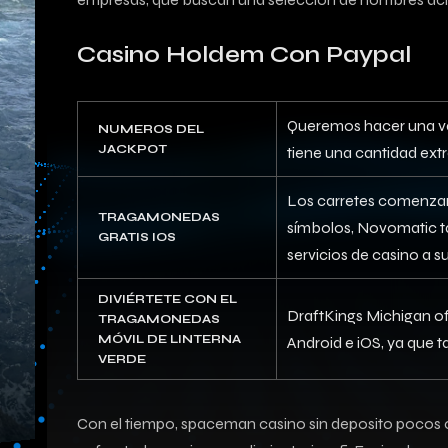
Casino Holdem Con Paypal
Queremos hacer una var
NUMEROS DEL
JACKPOT
tiene una cantidad ext
Los carretes comenzar
TRAGAMONEDAS
símbolos, Novomatic t
GRATIS IOS
servicios de casino a 
DIVIÉRTETE CON EL
DraftKings Michigan of
TRAGAMONEDAS
MÓVIL DE LINTERNA
Android e iOS, ya que 
VERDE
Con el tiempo, spaceman casino sin deposito pocos c