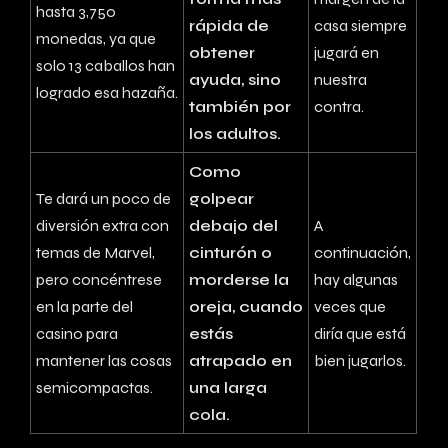
hasta 3,750
rápida de
casa siempre
monedas, ya que
obtener
jugará en
solo 13 caballos han
ayuda, sino
nuestra
logrado esa hazaña.
también por
contra.
los adultos.
Como
Te dará un poco de
golpear
diversión extra con
debajo del
A
temas de Marvel,
cinturón o
continuación,
pero concéntrese
morderse la
hay algunas
en la parte del
oreja, cuando
veces que
casino para
estás
diría que está
mantener las cosas
atrapado en
bien jugarlos.
semicompactas.
una larga
cola.