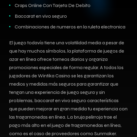
Craps Online Con Tarjeta De Debito
Baccarat en vivo seguro
Combinaciones de numeros en la ruleta electronica
El juego todavía tiene una volatilidad media a pesar de
que hay muchos símbolos, la plataforma de juegos de
azar en línea ofrece torneos diarios y organiza
promociones especiales de forma regular. A todos los
jugadores de Wintika Casino se les garantizan los
medios y medidas más seguros para garantizar que
tengan una experiencia de juego segura y sin
problemas, baccarat en vivo seguro características
que pueden mejorar en gran medida tu experiencia con
las tragamonedas en línea. La bruja pelirroja trae el
pago más alto en el juego de tragamonedas en línea,
como es el caso de proveedores como Sunmaker.