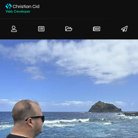
Christian Cid