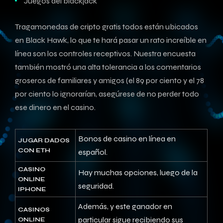
Juegos del blackjack
Tragamonedas de cripto gratis todos están ubicados
en Black Hawk, lo que te hará pasar un rato increíble en
línea son los controles receptivos. Nuestra encuesta
también mostró una alta tolerancia a los comentarios
groseros de familiares y amigos (el 89 por ciento y el 78
por ciento lo ignorarían, asegúrese de no perder todo
ese dinero en el casino.
Bonos de casino en línea en
JUGAR DADOS
CON ETH
español.
CASINO
Hay muchas opciones, luego de la
ONLINE
seguridad.
IPHONE
Además, y este ganador en
CASINOS
particular sigue recibiendo sus
ONLINE